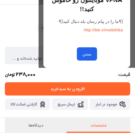
❌VPN موبایلتون رو خاموش
کنید!!
گوشواره الاریس
📮ما را در پیام رسان بله دنبال کنید📮
علاقه‌مندی
مقایسه
http://ble.ir/melishika
ویژگی‌ها
مشخصات
بستن
تمامی محصولات با آلیاژ مس و روکش طلایی و سفید تولید شده‌اند و ضد حساسیت هستند. ، در طراحی برخی مدل‌ها از سنگ‌های سواروسکی استفاده شده است که جلوه‌ای درخشان و خاص به محصول می‌بخشد. ، برای حفظ زیبایی و دوام بیشتر: ، از تماس مستقیم با آب، عطر، مواد شوینده و مواد شیمیایی خودداری کنید. ، هنگام استحمام، شنا و انجام فعالیت‌های روزمره بهتر است زیورآلات را از خود جدا کنید در کل بدلیجات مناسب استفاده دائم نمیباشند ، پس از استفاده، در جای خشک و دور از رطوبت نگهداری کنید
238,000
قیمت:
تومان
افزودن به سبدخرید
موجود در انبار
ارسال سریع
گارانتی اصالت کالا
مشخصات
دیدگاه‌ها