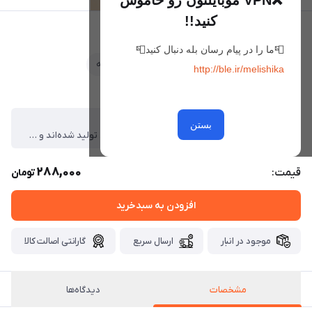
❌VPN موبایلتون رو خاموش
کنید!!
گوشواره النی
📮ما را در پیام رسان بله دنبال کنید📮
علاقه‌مندی
مقایسه
http://ble.ir/melishika
ویژگی‌ها
مشخصات
بستن
تمامی محصولات با آلیاژ مس و روکش طلایی و سفید تولید شده‌اند و ضد حساسیت هستند. ، در طراحی برخی مدل‌ها از سنگ‌های سواروسکی استفاده شده است که جلوه‌ای درخشان و خاص به محصول می‌بخشد. ، برای حفظ زیبایی و دوام بیشتر: ، از تماس مستقیم با آب، عطر، مواد شوینده و مواد شیمیایی خودداری کنید. ، هنگام استحمام، شنا و انجام فعالیت‌های روزمره بهتر است زیورآلات را از خود جدا کنید در کل بدلیجات مناسب استفاده دائم نمیباشند ، پس از استفاده، در جای خشک و دور از رطوبت نگهداری کنید
288,000
قیمت:
تومان
افزودن به سبدخرید
موجود در انبار
ارسال سریع
گارانتی اصالت کالا
مشخصات
دیدگاه‌ها