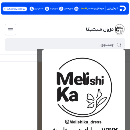
مزون ملیشیکا
مزون ملیشیکا
/
فهرست محصولات
/
گوشواره النی