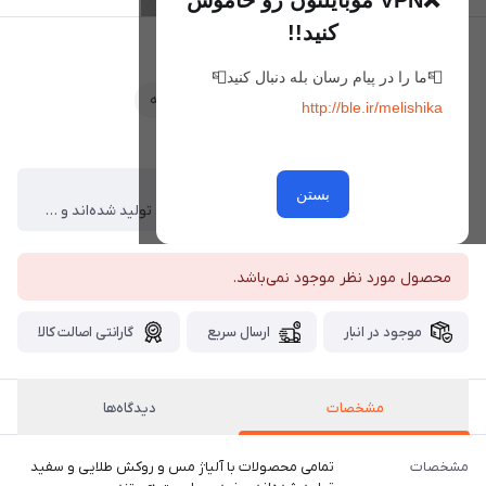
❌VPN موبایلتون رو خاموش
کنید!!
گوشواره لومیرا
📮ما را در پیام رسان بله دنبال کنید📮
علاقه‌مندی
مقایسه
http://ble.ir/melishika
ویژگی‌ها
مشخصات
بستن
تمامی محصولات با آلیاژ مس و روکش طلایی و سفید تولید شده‌اند و ضد حساسیت هستند. ، در طراحی برخی مدل‌ها از سنگ‌های سواروسکی استفاده شده است که جلوه‌ای درخشان و خاص به محصول می‌بخشد. ، برای حفظ زیبایی و دوام بیشتر: ، از تماس مستقیم با آب، عطر، مواد شوینده و مواد شیمیایی خودداری کنید. ، هنگام استحمام، شنا و انجام فعالیت‌های روزمره بهتر است زیورآلات را از خود جدا کنید در کل بدلیجات مناسب استفاده دائم نمیباشند ، پس از استفاده، در جای خشک و دور از رطوبت نگهداری کنید
محصول مورد نظر موجود نمی‌باشد.
موجود در انبار
ارسال سریع
گارانتی اصالت کالا
مشخصات
دیدگاه‌ها
مشخصات
تمامی محصولات با آلیاژ مس و روکش طلایی و سفید