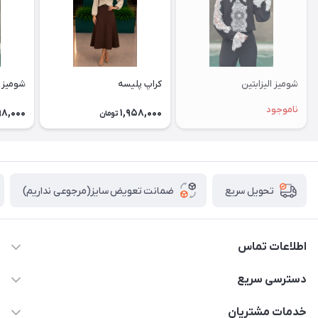
شومیز الیزابتین
کراپ پلیسه
شومیز 
ناموجود
98,000
1,958,000
تومان
ضمانت تعویض سایز(مرجوعی نداریم)
تحویل سریع
اطلاعات تماس
09912904806
دسترسی سریع
حساب کاربری
خدمات مشتریان