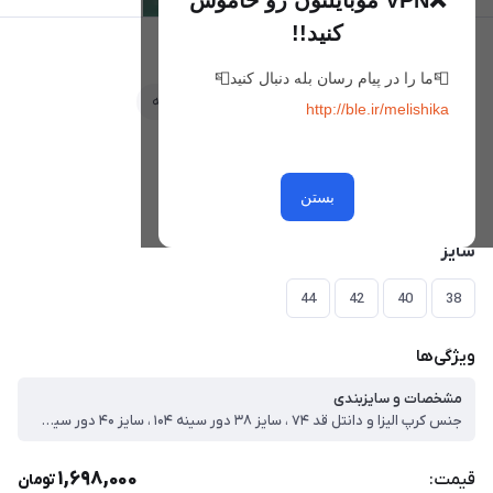
❌VPN موبایلتون رو خاموش
کنید!!
شومیز الیزابتین
📮ما را در پیام رسان بله دنبال کنید📮
علاقه‌مندی
مقایسه
http://ble.ir/melishika
رنگ
مشکی
سورمه ای
بستن
سایز
44
42
40
38
ویژگی‌ها
مشخصات و سایزبندی
جنس کرپ الیزا و دانتل قد ۷۴ ، سایز ۳۸ دور سینه ۱۰۴ ، سایز ۴۰ دور سینه ۱۰۸ ، سایز ۴۲ دور سینه ۱۱۲ ، سایز ۴۴ دور سینه ۱۱۷ ، حتما با اندازه انتخاب کنید قواره دار هستش
1,698,000
قیمت:
تومان