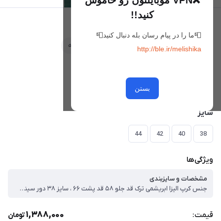
❌VPN موبایلتون رو خاموش
کنید!!
شومیز توریچ
📮ما را در پیام رسان بله دنبال کنید📮
علاقه‌مندی
مقایسه
http://ble.ir/melishika
رنگ
مشکی
بستن
سایز
44
42
40
38
ویژگی‌ها
مشخصات و سایزبندی
جنس کرپ الیزا ابریشمی ترک قد جلو ۵۸ قد پشت ۶۶ ، سایز ۳۸ دور سینه ۱۰۰ ، سایز ۴۰ دور سینه ۱۰۵ ، سایز ۴۲ دور سینه ۱۱۰ ، سایز ۴۴ دور سینه ۱۱۲
1,388,000
قیمت:
تومان