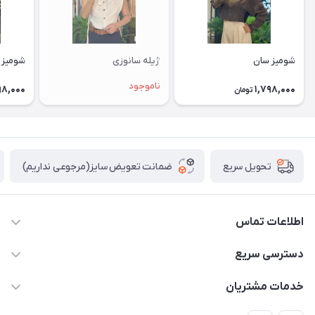
شومیز سان
ژیله سانوزی
شومیز 
ناموجود
98,000
1,798,000
تومان
ضمانت تعویض سایز(مرجوعی نداریم)
تحویل سریع
اطلاعات تماس
09912904806
دسترسی سریع
حساب کاربری
خدمات مشتریان
فردیس قریشی شمالی نبش خیابان ۲۹ غربی مجتمع تجاری آوین
تماس با ما
قوانین و مقررات