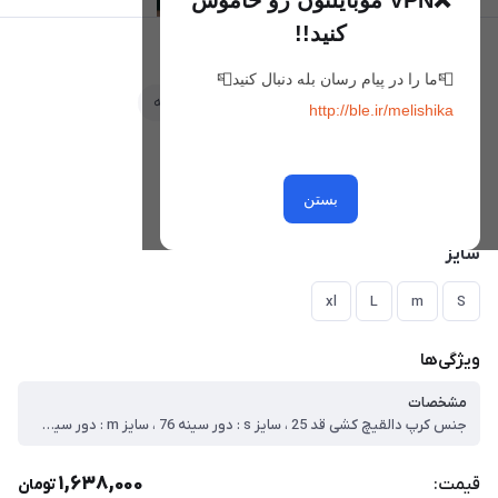
❌VPN موبایلتون رو خاموش
کنید!!
کراپ پاپیون
📮ما را در پیام رسان بله دنبال کنید📮
علاقه‌مندی
مقایسه
http://ble.ir/melishika
رنگ
مسکی
سفید
بستن
نسکافه ای روشن
سایز
xl
L
m
S
ویژگی‌ها
مشخصات
جنس کرپ دالقیچ کشی قد 25 ، سایز s : دور سینه 76 ، سایز m : دور سینه 84 ، سایز L : دور سینه ۹۲ ، سایز xl : دور سینه ۹۷
1,638,000
قیمت:
تومان