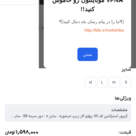
❌VPN موبایلتون رو خاموش
کنید!!
کراپ کرادی
📮ما را در پیام رسان بله دنبال کنید📮
علاقه‌مندی
مقایسه
http://ble.ir/melishika
رنگ
مشکی
سبز
بستن
نسکافه ای
سایز
xl
L
m
S
ویژگی‌ها
مشخصات
گیپور استرکشی قد 45 پهلو کار زیپ میخوره ، سایز s : دور سینه 88 ، سایز m : دور سینه 96 ، سایز L : دور سینه 100 ، سایز xl : دور سینه 104
1,598,000
قیمت:
تومان