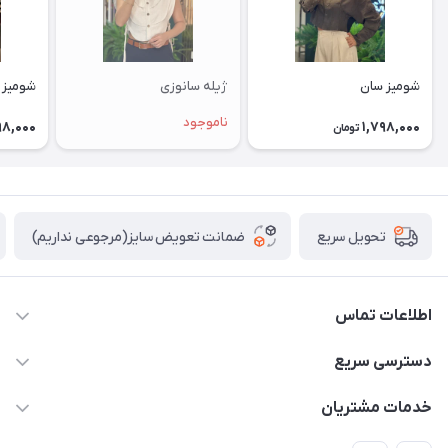
شومیز سان
ژیله سانوزی
شومیز 
ناموجود
98,000
1,798,000
تومان
ضمانت تعویض سایز(مرجوعی نداریم)
تحویل سریع
اطلاعات تماس
09912904806
دسترسی سریع
حساب کاربری
خدمات مشتریان
فردیس قریشی شمالی نبش خیابان ۲۹ غربی مجتمع تجاری آوین
تماس با ما
قوانین و مقررات