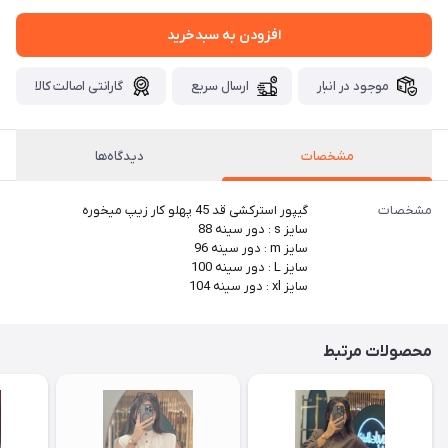
افزودن به سبدخرید
موجود در انبار
ارسال سریع
گارانتی اصالت کالا
مشخصات
دیدگاه‌ها
مشخصات
گیپور استرکشی قد 45 پهلو کار زیپ میخوره
سایز s : دور سینه 88
سایز m : دور سینه 96
سایز L : دور سینه 100
سایز xl : دور سینه 104
محصولات مرتبط