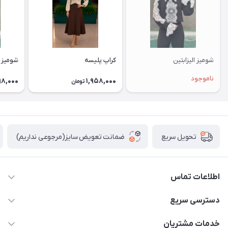
شومیز الیزابتین
کراپ پلیسه
شومیز 
ناموجود
98,000
1,958,000
تومان
ضمانت تعویض سایز(مرجوعی نداریم)
تحویل سریع
اطلاعات تماس
09912904806
دسترسی سریع
حساب کاربری
خدمات مشتریان