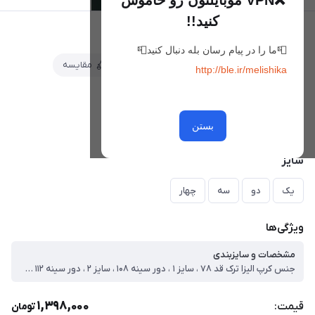
❌VPN موبایلتون رو خاموش
کنید!!
شومیز تیسا
📮ما را در پیام رسان بله دنبال کنید📮
علاقه‌مندی
مقایسه
از 2 نظر
http://ble.ir/melishika
رنگ
خاکی
سورمه ای
بستن
سایز
یک
دو
سه
چهار
ویژگی‌ها
مشخصات و سایزبندی
جنس کرپ الیزا ترک قد ۷۸ ، سایز ۱ ، دور سینه ۱۰۸ ، سایز ۲ ، دور سینه ۱۱۲ ، سایز ۳ ، دور سینه ۱۱۵ ، سایز۴ ، دور سینه ۱۱۸
1,398,000
قیمت:
تومان