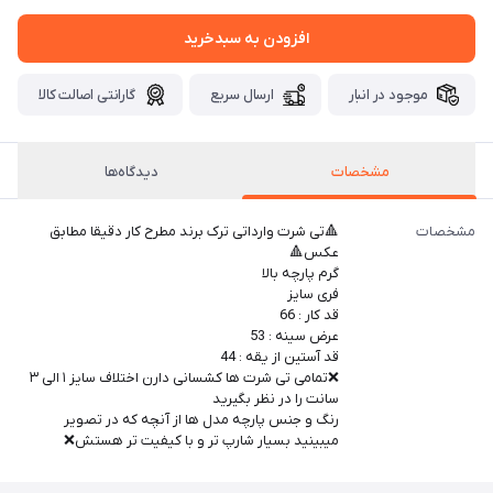
افزودن به سبدخرید
موجود در انبار
ارسال سریع
گارانتی اصالت کالا
مشخصات
دیدگاه‌ها
مشخصات
🔺تی شرت وارداتی ترک برند مطرح کار دقیقا مطابق
عکس🔺
گرم پارچه بالا
فری سایز
قد کار : 66
عرض سینه : 53
قد آستین از یقه : 44
❌تمامی تی شرت ها کشسانی دارن اختلاف سایز ۱ الی ۳
سانت را در نظر بگیرید
رنگ و جنس پارچه مدل ها از آنچه که در تصویر
میبینید بسیار شارپ تر و با کیفیت تر هستش❌