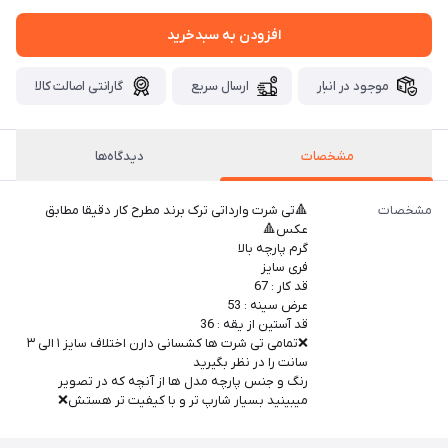
افزودن به سبدخرید
موجود در انبار
ارسال سریع
گارانتی اصالت کالا
مشخصات
دیدگاه‌ها
مشخصات
🔺تی شرت وارداتی ترک برند مطرح کار دقیقا مطابق
عکس🔺
گرم پارچه بالا
فری سایز
قد کار : 67
عرض سینه : 53
قد آستین از یقه : 36
❌تمامی تی شرت ها کشسانی دارن اختلاف سایز ۱ الی ۳
سانت را در نظر بگیرید
رنگ و جنس پارچه مدل ها از آنچه که در تصویر
میبینید بسیار شارپ تر و با کیفیت تر هستش❌