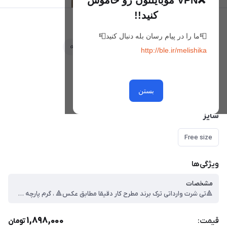
❌VPN موبایلتون رو خاموش
کنید!!
تی شرت وارداتی کد 35
📮ما را در پیام رسان بله دنبال کنید📮
علاقه‌مندی
مقایسه
http://ble.ir/melishika
رنگ
رنگ تصویر
بستن
سایز
Free size
ویژگی‌ها
مشخصات
🔺تی شرت وارداتی ترک برند مطرح کار دقیقا مطابق عکس🔺 ، گرم پارچه بالا ، فری سایز ، قد کار : 67 ، عرض سینه : 53 ، قد آستین از یقه : 36 ، ❌تمامی تی شرت ها کشسانی دارن اختلاف سایز ۱ الی ۳ سانت را در نظر بگیرید ، رنگ و جنس پارچه مدل ها از آنچه که در تصویر میبینید بسیار شارپ تر و با کیفیت تر هستش❌
1,898,000
قیمت:
تومان