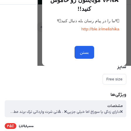
❌VPN موبایلتون رو خاموش
کنید!!
تی شرت وارداتی کد 21
📮ما را در پیام رسان بله دنبال کنید📮
علاقه‌مندی
مقایسه
http://ble.ir/melishika
رنگ
مشکی
بستن
سایز
Free size
ویژگی‌ها
مشخصات
❌دارای زدگی یا سوراخ اما خیلی جزیی❌ ، 🔺تی شرت وارداتی ترک برند مطرح کار دقیقا مطابق عکس🔺 ، گرم پارچه بالا ، فری سایز ، قد کار : 62 ، عرض سینه : 56 ، قد آستین از یقه : 35 ، ❌تمامی تی شرت ها کشسانی دارن اختلاف سایز ۱ الی ۳ سانت را در نظر بگیرید ، رنگ و جنس پارچه مدل ها از آنچه که در تصویر میبینید بسیار شارپ تر و با کیفیت تر هستش❌
25٪
1,798,000