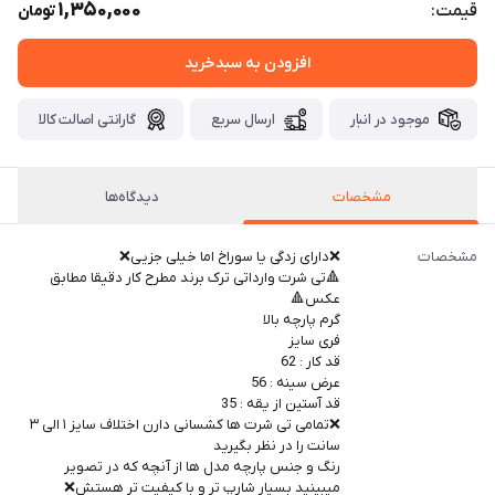
1,350,000
قیمت:
تومان
افزودن به سبدخرید
موجود در انبار
ارسال سریع
گارانتی اصالت کالا
مشخصات
دیدگاه‌ها
مشخصات
❌دارای زدگی یا سوراخ اما خیلی جزیی❌
🔺تی شرت وارداتی ترک برند مطرح کار دقیقا مطابق
عکس🔺
گرم پارچه بالا
فری سایز
قد کار : 62
عرض سینه : 56
قد آستین از یقه : 35
❌تمامی تی شرت ها کشسانی دارن اختلاف سایز ۱ الی ۳
سانت را در نظر بگیرید
رنگ و جنس پارچه مدل ها از آنچه که در تصویر
میبینید بسیار شارپ تر و با کیفیت تر هستش❌