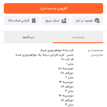
افزودن به سبدخرید
موجود در انبار
ارسال سریع
گارانتی اصالت کالا
مشخصات
دیدگاه‌ها
مشخصات و
کت زنانه جواهردوزی شیک
سایزبندی
جنس : کرپ مازراتی درجه یک جواهردوزی شده
قد کت ۷۰
سایز ۱
دورسینه ۸۸
دورکمر ۷۸
سایز ۲
دورسینه ۹۲
دورکمر ۸۲
سایز ۳
دورسینه ۹۶
دورکمر ۸۶
سایز ۴