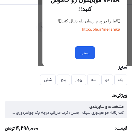
❌VPN موبایلتون رو خاموش
کنید!!
کت ناتالی
📮ما را در پیام رسان بله دنبال کنید📮
علاقه‌مندی
مقایسه
http://ble.ir/melishika
رنگ
مشکی
بستن
سایز
یک
دو
سه
چهار
پنج
شش
ویژگی‌ها
مشخصات و سایزبندی
کت زنانه جواهردوزی شیک ، جنس : کرپ مازراتی درجه یک جواهردوزی شده ، قد کت ۷۰ ، سایز ۱ ، دورسینه ۸۸ ، دورکمر ۷۸ ، سایز ۲ ، دورسینه ۹۲ ، دورکمر ۸۲ ، سایز ۳ ، دورسینه ۹۶ ، دورکمر ۸۶ ، سایز ۴ ، دورسینه ۱۰۰ ، دورکمر ۹۰ ، سایز ۵ ، دورسینه ۱۱۰ ، دورکمر ۱۰۰ ، سایز ۶ ، دورسینه ۱۱۴ ، دورکمر ۱۰۴
4,298,000
قیمت:
تومان