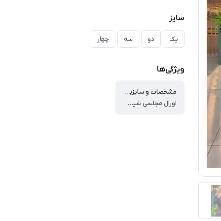
سایز
یک
دو
سه
چهار
ویژگی‌ها
مشخصات و سایزبندی
اورال مجلسی شیک ، جنس : کرپ مازراتی گرماژ بالا و آستین حریر پلیسه پایین تنه پلیسه ، * همراه با کمربند * ، قد کار 155 ، سایز ۱ ، دورسینه ۹۲ ، دورکمر۷۶ ، سایز ۲ ، دورسینه ۹۵ ، دورکمر ۸۰ ، سایز ۳ ، دورسینه ۹۸ ، دورکمر ۸۴ ، سایز ۴ ، دورسینه ۱۰۳ ، دورکمر ۸۸