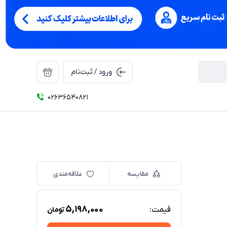
ورود / ثبت‌نام
02636540821
مقایسه
علاقه‌مندی
5,198,000
قیمت:
تومان