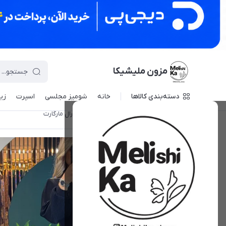
مزون ملیشیکا
دسته‌بندی کالاها
خانه
شومیز مجلسی
اسپرت
زی
مزون ملیشیکا
/
فهرست محصولات
/
اورال مارگارت