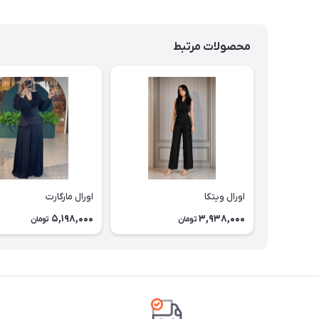
محصولات مرتبط
اورال ویتکا
اورال مارگارت
5,198,000
3,938,000
تومان
تومان