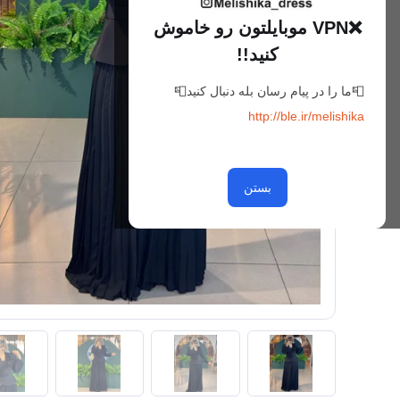
❌VPN موبایلتون رو خاموش
کنید!!
📮ما را در پیام رسان بله دنبال کنید📮
http://ble.ir/melishika
بستن