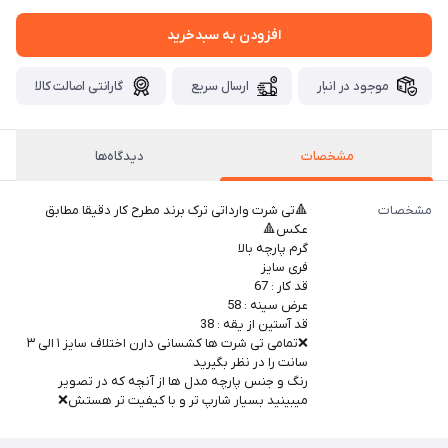
افزودن به سبدخرید
موجود در انبار
ارسال سریع
گارانتی اصالت کالا
مشخصات
دیدگاه‌ها
مشخصات
🔺تی شرت وارداتی ترک برند مطرح کار دقیقا مطابق
عکس🔺
گرم پارچه بالا
فری سایز
قد کار : 67
عرض سینه : 58
قد آستین از یقه : 38
❌تمامی تی شرت ها کشسانی دارن اختلاف سایز ۱ الی ۳
سانت را در نظر بگیرید
رنگ و جنس پارچه مدل ها از آنچه که در تصویر
میبینید بسیار شارپ تر و با کیفیت تر هستش❌