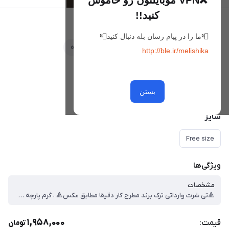
❌VPN موبایلتون رو خاموش
کنید!!
تی شرت وارداتی کد 33
📮ما را در پیام رسان بله دنبال کنید📮
علاقه‌مندی
مقایسه
http://ble.ir/melishika
رنگ
سفید
کرم روشن
بستن
سایز
Free size
ویژگی‌ها
مشخصات
🔺تی شرت وارداتی ترک برند مطرح کار دقیقا مطابق عکس🔺 ، گرم پارچه بالا ، فری سایز ، قد کار : 67 ، عرض سینه : 58 ، قد آستین از یقه : 38 ، ❌تمامی تی شرت ها کشسانی دارن اختلاف سایز ۱ الی ۳ سانت را در نظر بگیرید ، رنگ و جنس پارچه مدل ها از آنچه که در تصویر میبینید بسیار شارپ تر و با کیفیت تر هستش❌
1,958,000
قیمت:
تومان