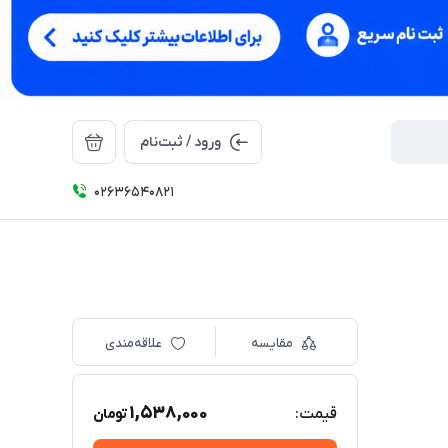
ورود / ثبت‌نام
02636540821
مقایسه
علاقه‌مندی
1,538,000
قیمت:
تومان