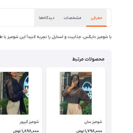
معرفی
مشخصات
دیدگاه‌ها
با شومیز دایگس، جذابیت و استایل را تجربه کنید! این شومیز با 
محصولات مرتبط
شومیز سان
شومیز گیپور
1,898,000
1,798,000
تومان
تومان