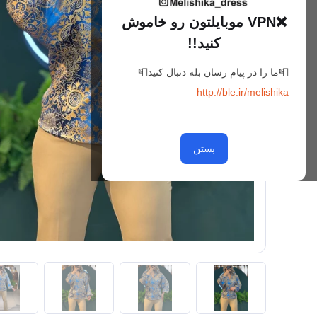
❌VPN موبایلتون رو خاموش
کنید!!
📮ما را در پیام رسان بله دنبال کنید📮
http://ble.ir/melishika
بستن